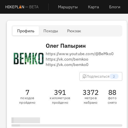
— BETA
Маршруты
Карта
Блоги
Профиль
Походы
Рюкзак
Олег Папырин
https://www.youtube.com/@BeMko0
https://vk.com/bemkoo
https://vk.com/bemko0
Подписаться
2
7
391
3372
88
походов
километров
метров
фото
пройдено
пройдено
набрано
снято