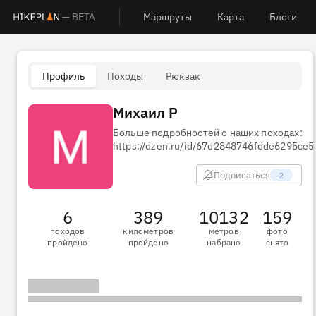
— BETA
Маршруты
Карта
Блоги
Профиль
Походы
Рюкзак
Михаил Р
Больше подробностей о наших походах:
https://dzen.ru/id/67d2848746fdde6295ce5
Подписаться
2
6
389
10132
159
походов
километров
метров
фото
пройдено
пройдено
набрано
снято