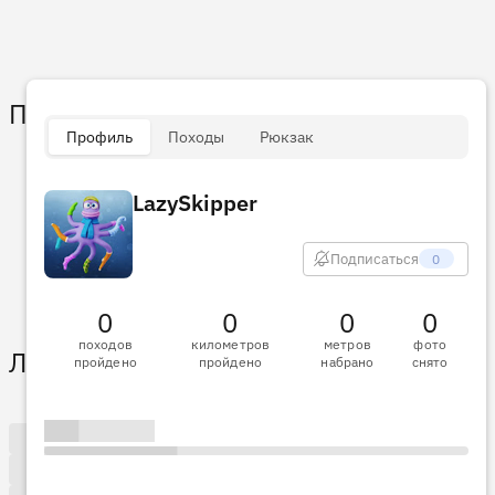
Пульс
Профиль
Походы
Рюкзак
LazySkipper
Подписаться
0
0
0
0
0
походов
километров
метров
фото
Лента активности
пройдено
пройдено
набрано
снято