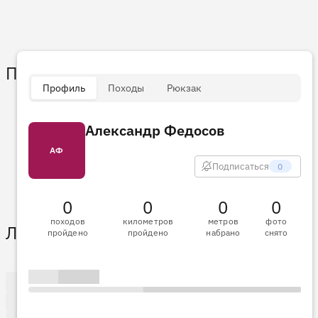
Пульс
Профиль
Походы
Рюкзак
Александр Федосов
АФ
Подписаться
0
0
0
0
0
походов
километров
метров
фото
Лента активности
пройдено
пройдено
набрано
снято