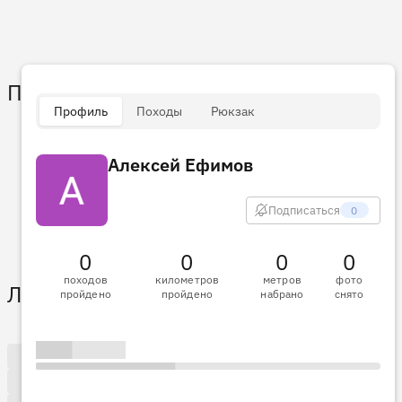
Пульс
Профиль
Походы
Рюкзак
Алексей Ефимов
Подписаться
0
0
0
0
0
походов
километров
метров
фото
Лента активности
пройдено
пройдено
набрано
снято