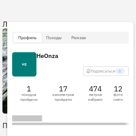
Лучшие кадры
Профиль
Походы
Рюкзак
НеOnza
1
НЕ
Подписаться
0
1
17
474
12
походов
километров
метров
фото
пройдено
пройдено
набрано
снято
1
0
Пульс