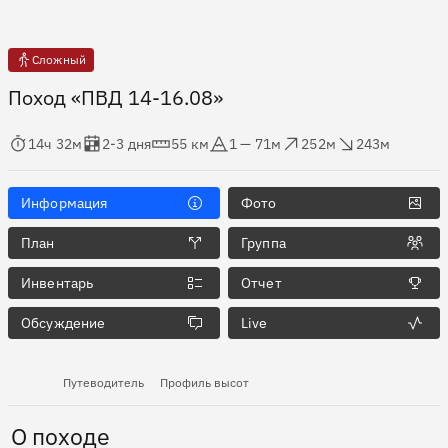
Сложный
Поход «ПВД 14-16.08»
мя в пути
Оценка в днях
Дистанция
Абсолютная высота
Набор высоты
Сброс высоты
14ч 32м
2-3 дня
55 км
1 — 71м
252м
243м
Информация
Фото
План
Группа
Инвентарь
Отчет
Обсуждение
Live
Путеводитель
Профиль высот
О походе