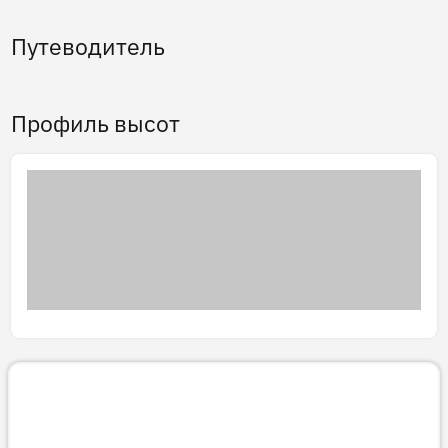
Путеводитель
Профиль высот
3D тур
Готовим 3D-тур…