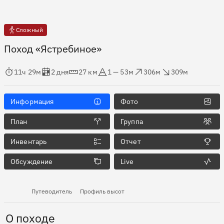
Сложный
Поход «Ястребиное»
мя в пути
Оценка в днях
Дистанция
Абсолютная высота
Набор высоты
Сброс высоты
11ч 29м
2 дня
27 км
1 — 53м
306м
309м
Информация
Фото
План
Группа
Инвентарь
Отчет
Обсуждение
Live
Путеводитель
Профиль высот
О походе