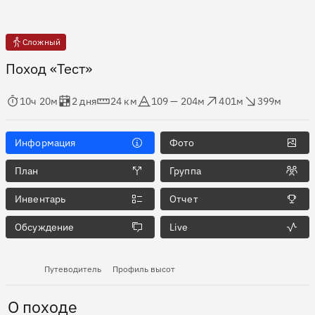
Сложный
Поход «Тест»
мя в пути
Оценка в днях
Дистанция
Абсолютная высота
Набор высоты
Сброс высоты
10ч 20м
2 дня
24 км
109 — 204м
401м
399м
Информация
Фото
План
Группа
Инвентарь
Отчет
Обсуждение
Live
Путеводитель
Профиль высот
О походе