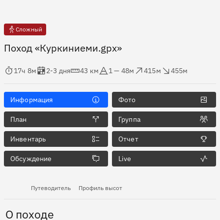
Сложный
Поход «Куркиниеми.gpx»
мя в пути
Оценка в днях
Дистанция
Абсолютная высота
Набор высоты
Сброс высоты
17ч 8м
2-3 дня
43 км
1 — 48м
415м
455м
Информация
Фото
План
Группа
Инвентарь
Отчет
Обсуждение
Live
Путеводитель
Профиль высот
О походе