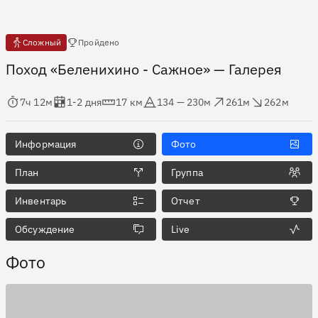
Есть отчёты
Сложный
Пройдено
Поход «Беленихино - Сажное»
— Галерея
мя в пути
Оценка в днях
Дистанция
Абсолютная высота
Набор высоты
Сброс высоты
7ч 12м
1-2 дня
17 км
134 — 230м
261м
262м
Информация
Фото
План
Группа
Инвентарь
Отчет
Обсуждение
Live
Фото