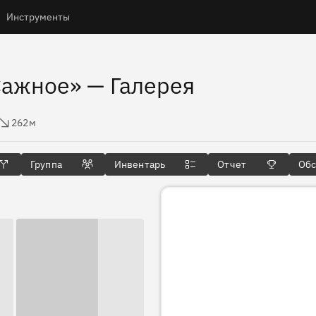
Инструменты
 Сажное»
— Галерея
 высоты
262м
Группа
Инвентарь
Отчет
Об