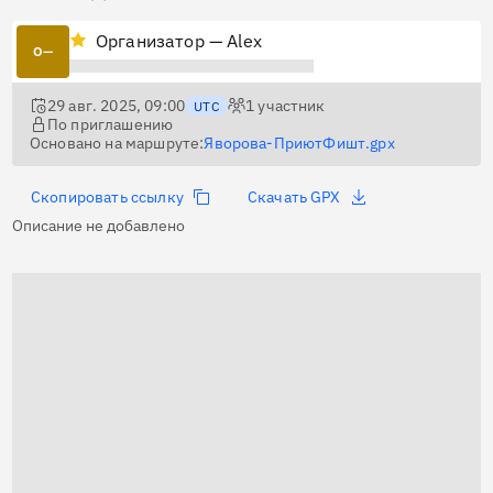
Организатор — Alex
О—
29 авг. 2025, 09:00
1
участник
UTC
По приглашению
Основано на маршруте:
Яворова-ПриютФишт.gpx
Скопировать ссылку
Скачать GPX
Описание не добавлено