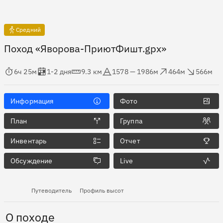
Средний
Поход «Яворова-ПриютФишт.gpx»
мя в пути
Оценка в днях
Дистанция
Абсолютная высота
Набор высоты
Сброс высоты
6ч 25м
1-2 дня
9.3 км
1578 — 1986м
464м
566м
Информация
Фото
План
Группа
Инвентарь
Отчет
Обсуждение
Live
Путеводитель
Профиль высот
О походе