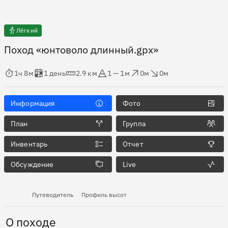
Лёгкий
Поход «юнтоволо длинный.gpx»
мя в пути
Оценка в днях
Дистанция
Абсолютная высота
Набор высоты
Сброс высоты
1ч 8м
1 день
2.9 км
1 — 1м
0м
0м
Информация
Фото
План
Группа
Инвентарь
Отчет
Обсуждение
Live
Путеводитель
Профиль высот
О походе