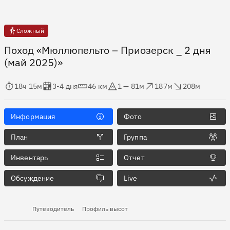
Сложный
Поход «Мюллюпельто – Приозерск _ 2 дня
(май 2025)»
мя в пути
Оценка в днях
Дистанция
Абсолютная высота
Набор высоты
Сброс высоты
18ч 15м
3-4 дня
46 км
1 — 81м
187м
208м
Информация
Фото
План
Группа
Инвентарь
Отчет
Обсуждение
Live
Путеводитель
Профиль высот