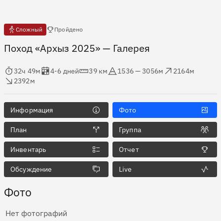
Есть отчёты
Сложный
Пройдено
Поход «Архыз 2025»
— Галерея
мя в пути
Оценка в днях
Дистанция
Абсолютная высота
Набор высоты
ос высоты
32ч 49м
4-6 дней
39 км
1536 — 3056м
2164м
2392м
Информация
Фото
План
Группа
Инвентарь
Отчет
Обсуждение
Live
Фото
Нет фотографий