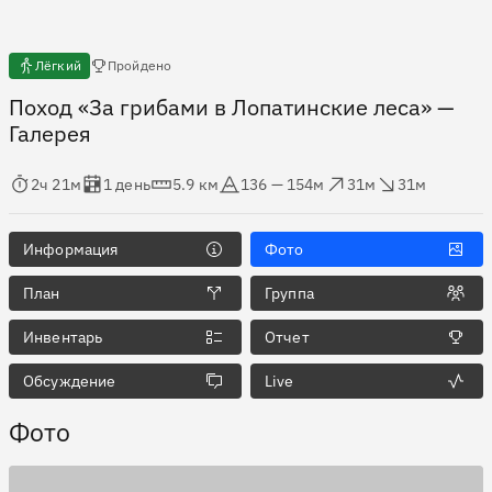
Есть отчёты
Лёгкий
Пройдено
Поход «За грибами в Лопатинские леса»
—
Галерея
мя в пути
Оценка в днях
Дистанция
Абсолютная высота
Набор высоты
Сброс высоты
2ч 21м
1 день
5.9 км
136 — 154м
31м
31м
Информация
Фото
План
Группа
Инвентарь
Отчет
Обсуждение
Live
Фото