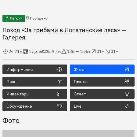
Есть отчёты
Лёгкий
Пройдено
Поход «За грибами в Лопатинские леса»
—
Галерея
мя в пути
Оценка в днях
Дистанция
Абсолютная высота
Набор высоты
Сброс высоты
2ч 21м
1 день
5.9 км
136 — 154м
31м
31м
Информация
Фото
План
Группа
Инвентарь
Отчет
Обсуждение
Live
Фото