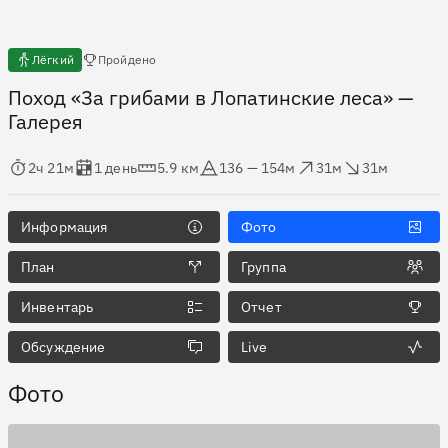
Есть отчёты
Лёгкий
Пройдено
Поход «За грибами в Лопатинские леса»
—
Галерея
мя в пути
Оценка в днях
Дистанция
Абсолютная высота
Набор высоты
Сброс высоты
2ч 21м
1 день
5.9 км
136 — 154м
31м
31м
Информация
Фото
План
Группа
Инвентарь
Отчет
Обсуждение
Live
Фото