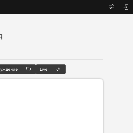
Войти
я
суждение
Live