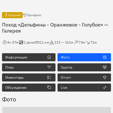
Есть отчёты
Средний
Пройдено
Поход «Дельфины - Оранжевое - Голубое»
—
Галерея
мя в пути
Оценка в днях
Дистанция
Абсолютная высота
Набор высоты
Сброс высоты
4ч 47м
1 день
11 км
133 — 161м
74м
71м
Информация
Фото
План
Группа
Инвентарь
Отчет
Обсуждение
Live
Фото