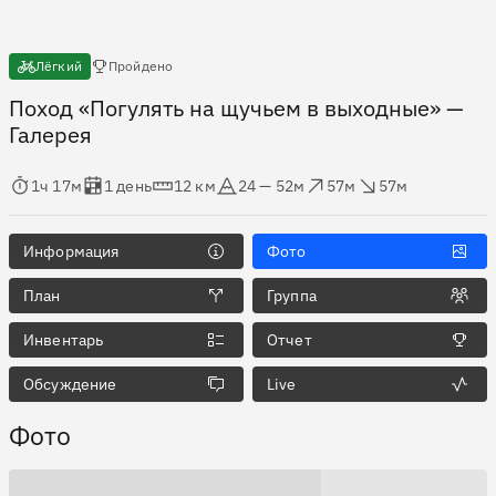
Есть отчёты
Лёгкий
Пройдено
Поход «Погулять на щучьем в выходные»
—
Галерея
мя в пути
Оценка в днях
Дистанция
Абсолютная высота
Набор высоты
Сброс высоты
1ч 17м
1 день
12 км
24 — 52м
57м
57м
Информация
Фото
План
Группа
Инвентарь
Отчет
Обсуждение
Live
Фото