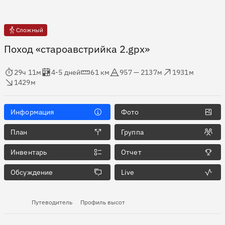
Сложный
Поход «староавстрийка 2.gpx»
мя в пути
Оценка в днях
Дистанция
Абсолютная высота
Набор высоты
ос высоты
29ч 11м
4-5 дней
61 км
957 — 2137м
1931м
1429м
Информация
Фото
План
Группа
Инвентарь
Отчет
Обсуждение
Live
Путеводитель
Профиль высот