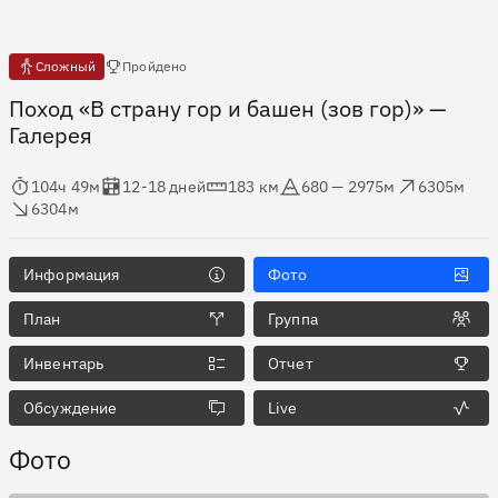
Есть отчёты
Сложный
Пройдено
Поход «В страну гор и башен (зов гор)»
—
Галерея
мя в пути
Оценка в днях
Дистанция
Абсолютная высота
Набор высоты
ос высоты
104ч 49м
12-18 дней
183 км
680 — 2975м
6305м
6304м
Информация
Фото
План
Группа
Инвентарь
Отчет
Обсуждение
Live
Фото