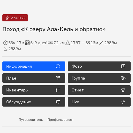
Сложный
Поход «К озеру Ала-Кель и обратно»
мя в пути
Оценка в днях
Дистанция
Абсолютная высота
Набор высоты
ос высоты
53ч 17м
6-9 дней
72 км
1797 — 3913м
2989м
2989м
Информация
Фото
План
Группа
Инвентарь
Отчет
Обсуждение
Live
Путеводитель
Профиль высот