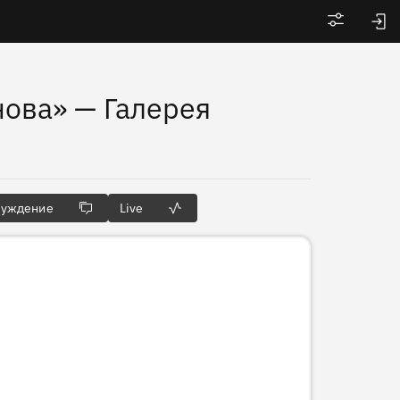
Войти
нова»
— Галерея
суждение
Live