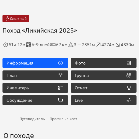
Сложный
Поход «Ликийская 2025»
мя в пути
Оценка в днях
Дистанция
Абсолютная высота
Набор высоты
Сброс высоты
51ч 12м
6-9 дней
67 км
3 — 2351м
4274м
4330м
Информация
Фото
План
Группа
Инвентарь
Отчет
Обсуждение
Live
Путеводитель
Профиль высот
О походе