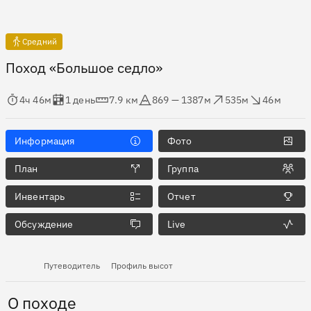
Средний
Поход «Большое седло»
мя в пути
Оценка в днях
Дистанция
Абсолютная высота
Набор высоты
Сброс высоты
4ч 46м
1 день
7.9 км
869 — 1387м
535м
46м
Информация
Фото
План
Группа
Инвентарь
Отчет
Обсуждение
Live
Путеводитель
Профиль высот
О походе