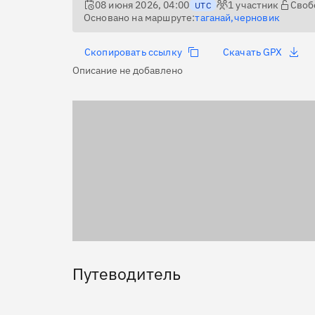
08 июня 2026, 04:00
1
участник
Своб
UTC
Основано на маршруте:
таганай,черновик
Скопировать ссылку
Скачать GPX
Описание не добавлено
Путеводитель