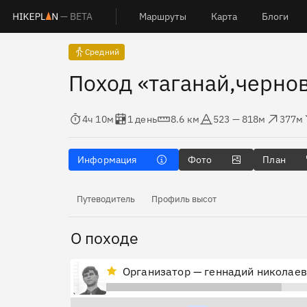
— BETA
Маршруты
Карта
Блоги
Средний
Поход «таганай,черно
Время в пути
Оценка в днях
Дистанция
Абсолютная высота
Набор высоты
Сброс
4ч 10м
1 день
8.6 км
523 — 818м
377м
Информация
Фото
План
Путеводитель
Профиль высот
О походе
Организатор — геннадий николае