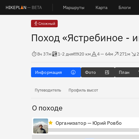
— BETA
Маршруты
Карта
Блоги
Сложный
Поход «Ястребиное - 
Время в пути
Оценка в днях
Дистанция
Абсолютная высота
Набор высоты
Сброс вы
8ч 37м
1-2 дня
20 км
4 — 64м
271м
Информация
Фото
План
Путеводитель
Профиль высот
О походе
Организатор — Юрий Ровбо