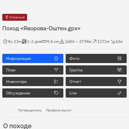
Сложный
Поход «Яворова-Оштен.gpx»
мя в пути
Оценка в днях
Дистанция
Абсолютная высота
Набор высоты
Сброс высоты
8ч 23м
1-2 дня
9.4 км
1684 — 2794м
1172м
63м
Информация
Фото
План
Группа
Инвентарь
Отчет
Обсуждение
Live
Путеводитель
Профиль высот
О походе