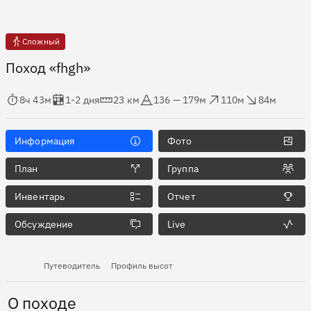
Сложный
Поход «fhgh»
мя в пути
Оценка в днях
Дистанция
Абсолютная высота
Набор высоты
Сброс высоты
8ч 43м
1-2 дня
23 км
136 — 179м
110м
84м
Информация
Фото
План
Группа
Инвентарь
Отчет
Обсуждение
Live
Путеводитель
Профиль высот
О походе