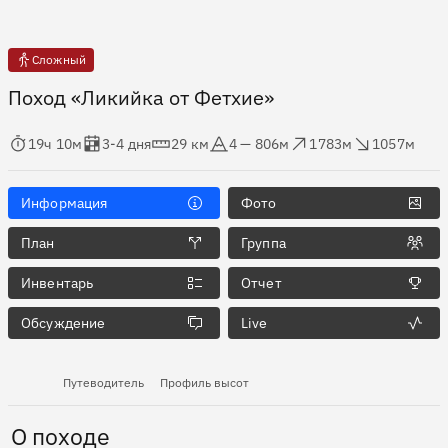
Сложный
Поход «Ликийка от Фетхие»
мя в пути
Оценка в днях
Дистанция
Абсолютная высота
Набор высоты
Сброс высоты
19ч 10м
3-4 дня
29 км
4 — 806м
1783м
1057м
Информация
Фото
План
Группа
Инвентарь
Отчет
Обсуждение
Live
Путеводитель
Профиль высот
О походе