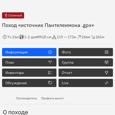
Сложный
Поход «источник Пантелеимона .gpx»
мя в пути
Оценка в днях
Дистанция
Абсолютная высота
Набор высоты
Сброс высоты
7ч 26м
1-2 дня
18 км
119 — 173м
266м
265м
Информация
Фото
План
Группа
Инвентарь
Отчет
Обсуждение
Live
Путеводитель
Профиль высот
О походе