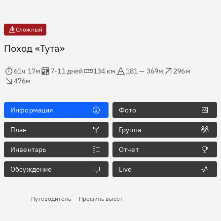
Сложный
Поход «Тута»
мя в пути
Оценка в днях
Дистанция
Абсолютная высота
Набор высоты
ос высоты
61ч 17м
7-11 дней
134 км
181 — 369м
296м
476м
Информация
Фото
План
Группа
Инвентарь
Отчет
Обсуждение
Live
Путеводитель
Профиль высот