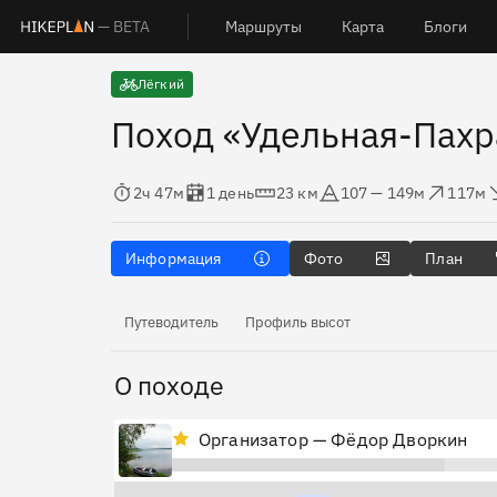
— BETA
Маршруты
Карта
Блоги
Лёгкий
Поход «Удельная-Пахр
Время в пути
Оценка в днях
Дистанция
Абсолютная высота
Набор высоты
Сброс 
2ч 47м
1 день
23 км
107 — 149м
117м
Информация
Фото
План
Путеводитель
Профиль высот
О походе
Организатор — Фёдор Дворкин