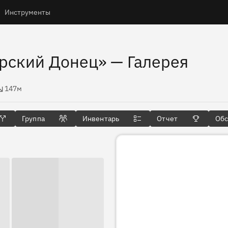
Инструменты
ерский Донец»
— Галерея
высоты
147м
Группа
Инвентарь
Отчет
Об