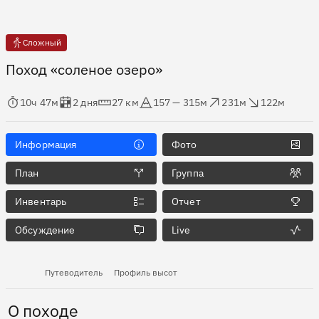
Сложный
Поход «соленое озеро»
мя в пути
Оценка в днях
Дистанция
Абсолютная высота
Набор высоты
Сброс высоты
10ч 47м
2 дня
27 км
157 — 315м
231м
122м
Информация
Фото
План
Группа
Инвентарь
Отчет
Обсуждение
Live
Путеводитель
Профиль высот
О походе