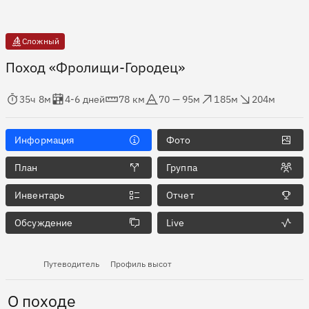
Сложный
Поход «Фролищи-Городец»
мя в пути
Оценка в днях
Дистанция
Абсолютная высота
Набор высоты
Сброс высоты
35ч 8м
4-6 дней
78 км
70 — 95м
185м
204м
Информация
Фото
План
Группа
Инвентарь
Отчет
Обсуждение
Live
Путеводитель
Профиль высот
О походе