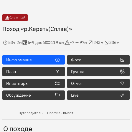
Сложный
Поход «р.Кереть(Сплав)»
мя в пути
Оценка в днях
Дистанция
Абсолютная высота
Набор высоты
Сброс высоты
53ч 2м
6-9 дней
119 км
-7 — 97м
243м
336м
Информация
Фото
План
Группа
Инвентарь
Отчет
Обсуждение
Live
Путеводитель
Профиль высот
О походе