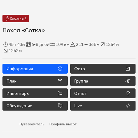
Сложный
Поход «Сотка»
мя в пути
Оценка в днях
Дистанция
Абсолютная высота
Набор высоты
ос высоты
45ч 43м
6-8 дней
109 км
211 — 365м
1254м
1252м
Информация
Фото
План
Группа
Инвентарь
Отчет
Обсуждение
Live
Путеводитель
Профиль высот