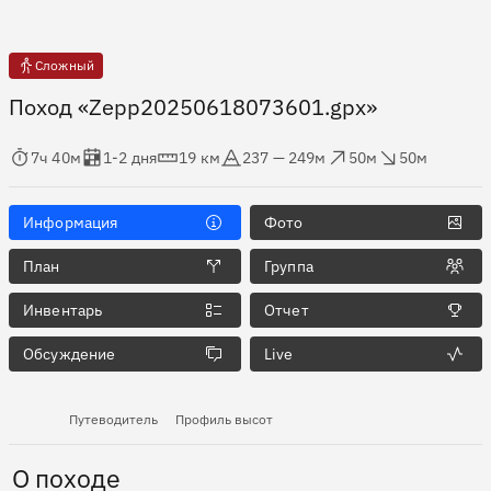
Сложный
Поход «Zepp20250618073601.gpx»
мя в пути
Оценка в днях
Дистанция
Абсолютная высота
Набор высоты
Сброс высоты
7ч 40м
1-2 дня
19 км
237 — 249м
50м
50м
Информация
Фото
План
Группа
Инвентарь
Отчет
Обсуждение
Live
Путеводитель
Профиль высот
О походе