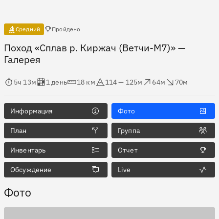
Есть отчёты
Средний
Пройдено
Поход «Сплав р. Киржач (Ветчи-М7)»
—
Галерея
мя в пути
Оценка в днях
Дистанция
Абсолютная высота
Набор высоты
Сброс высоты
5ч 13м
1 день
18 км
114 — 125м
64м
70м
Информация
Фото
План
Группа
Инвентарь
Отчет
Обсуждение
Live
Фото