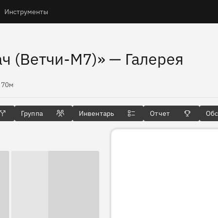
Инструменты
ач (Ветчи-М7)»
— Галерея
ысоты
70м
Группа
Инвентарь
Отчет
Об