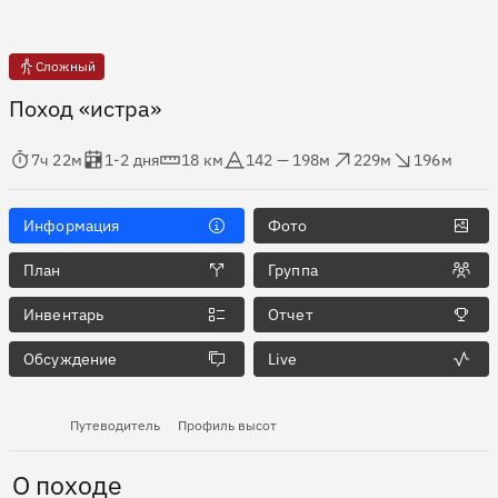
Сложный
Поход «истра»
мя в пути
Оценка в днях
Дистанция
Абсолютная высота
Набор высоты
Сброс высоты
7ч 22м
1-2 дня
18 км
142 — 198м
229м
196м
Информация
Фото
План
Группа
Инвентарь
Отчет
Обсуждение
Live
Путеводитель
Профиль высот
О походе