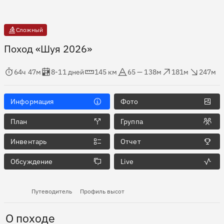
Сложный
Поход «Шуя 2026»
мя в пути
Оценка в днях
Дистанция
Абсолютная высота
Набор высоты
Сброс высоты
64ч 47м
8-11 дней
145 км
65 — 138м
181м
247м
Информация
Фото
План
Группа
Инвентарь
Отчет
Обсуждение
Live
Путеводитель
Профиль высот
О походе