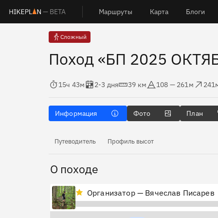
— BETA
Маршруты
Карта
Блоги
Сложный
Поход «БП 2025 ОКТЯ
Время в пути
Оценка в днях
Дистанция
Абсолютная высота
Набор высот
Сбро
15ч 43м
2-3 дня
39 км
108 — 261м
241
Информация
Фото
План
Путеводитель
Профиль высот
О походе
Организатор — Вячеслав Писарев