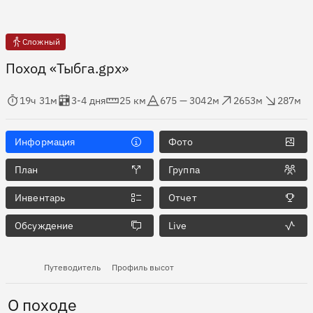
Сложный
Поход «Тыбга.gpx»
мя в пути
Оценка в днях
Дистанция
Абсолютная высота
Набор высоты
Сброс высоты
19ч 31м
3-4 дня
25 км
675 — 3042м
2653м
287м
Информация
Фото
План
Группа
Инвентарь
Отчет
Обсуждение
Live
Путеводитель
Профиль высот
О походе