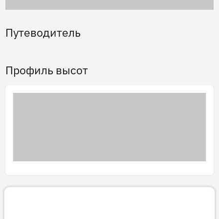
Путеводитель
Профиль высот
3D тур
Готовим 3D-тур…