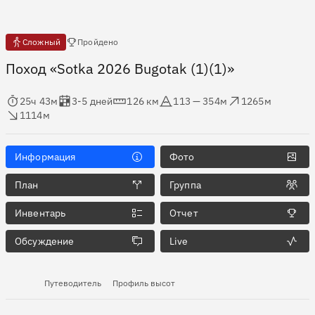
Есть отчёты
Сложный
Пройдено
Поход «Sotka 2026 Bugotak (1)(1)»
мя в пути
Оценка в днях
Дистанция
Абсолютная высота
Набор высоты
ос высоты
25ч 43м
3-5 дней
126 км
113 — 354м
1265м
1114м
Информация
Фото
План
Группа
Инвентарь
Отчет
Обсуждение
Live
Путеводитель
Профиль высот